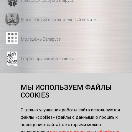
Правовой форум Беларуси
Могилевский исполнительный комитет
Молодёжь Беларуси
Год белорусской женщины
МЫ ИСПОЛЬЗУЕМ ФАЙЛЫ
Подписка на рассылку
COOKIES
С целью улучшения работы сайта используются
г. Бобруйск, ул. Бахарова, 225
e-mail:
info@bztda.by
файлы «cookies» (файлы с данными о прошлых
+375 225 46 78 08
посещениях сайта), c которыми можно